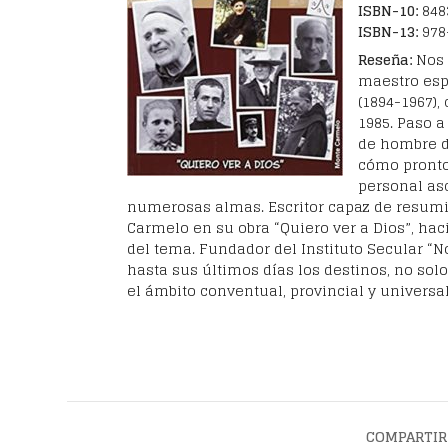
ISBN-10:
848
ISBN-13:
978
Reseña:
Nos 
maestro espi
(1894-1967),
1985. Paso 
de hombre da
cómo pronto
personal asc
numerosas almas. Escritor capaz de resumi
Carmelo en su obra “Quiero ver a Dios”, hac
del tema. Fundador del Instituto Secular “N
hasta sus últimos días los destinos, no solo
el ámbito conventual, provincial y universa
COMPARTIR