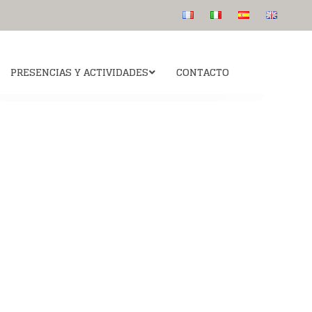
PRESENCIAS Y ACTIVIDADES
CONTACTO
Colegio San Luis de los Franceses
 canonización
Para saber más
Publicaciones
Catequesis: Ven y Sígueme “Viens suis moi”
s etapas
La intuición del fundador
Audios
s
 intercesión del
Algunos rostros
Beato
Preguntas más frecuentes
informativas
esús