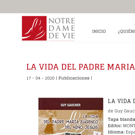
INICIO
¿QUIÉN
IS Nuestra Señora de la Vida
Su vida
Mensa
Santu
LA VIDA DEL PADRE MARIA
Laicas consagradas
Biografía
¿Qué es la 
U
Laicos consagrados
Fotos
El testi
P
17 - 04 - 2020
|
Publicaciones
|
Sacerdotes
Santa Ter
Asociados y Matrimonios
La Sagrada E
¿Dónde estamos?
LA VIDA 
de Guy Gauch
Tapa bland
Editor:
MONTE
Idioma:
Esp