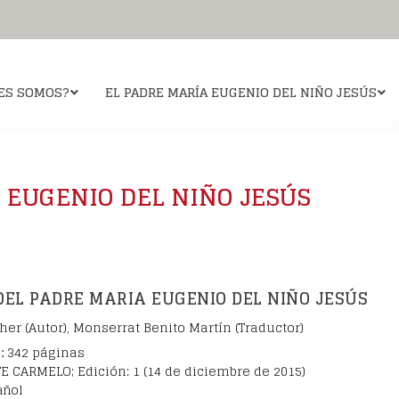
ES SOMOS?
EL PADRE MARÍA EUGENIO DEL NIÑO JESÚS
je
ario de Notre Dame de Vie
Quiero ver a Dios
Espiritualidad
Causa de
 EUGENIO DEL NIÑO JESÚS
oración?
n santuario mariano
La obra
El profeta Elías
La
monio
resencia de la Virgen
Los temas
Santa Teresa de Jesú
Oración por
esita
Rezar ante el relicario
Para ayudar a su lectura
San Juan de la Cruz
Hojas 
scritura
Santa Teresa del Niño J
DEL PADRE MARIA EUGENIO DEL NIÑO JESÚS
er (Autor), Monserrat Benito Martín (Traductor)
a:
342 páginas
 CARMELO; Edición: 1 (14 de diciembre de 2015)
añol