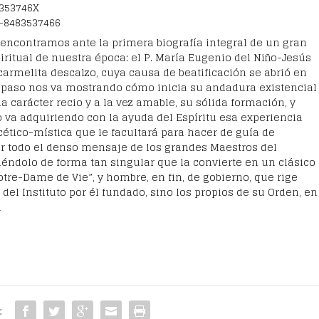
353746X
-8483537466
encontramos ante la primera biografía integral de un gran
ritual de nuestra época: el P. María Eugenio del Niño-Jesús
 carmelita descalzo, cuya causa de beatificación se abrió en
a paso nos va mostrando cómo inicia su andadura existencial
 carácter recio y a la vez amable, su sólida formación, y
 va adquiriendo con la ayuda del Espíritu esa experiencia
ético-mística que le facultará para hacer de guía de
r todo el denso mensaje de los grandes Maestros del
iéndolo de forma tan singular que la convierte en un clásico
otre-Dame de Vie”, y hombre, en fin, de gobierno, que rige
 del Instituto por él fundado, sino los propios de su Orden, en
l
: