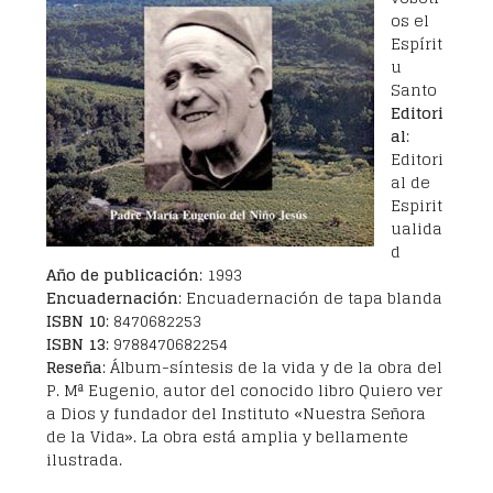
os el
Espírit
u
Santo
Editori
al
:
Editori
al de
Espirit
ualida
d
Año de publicación
: 1993
Encuadernación
: Encuadernación de tapa blanda
ISBN 10
: 8470682253
ISBN 13
: 9788470682254
Reseña
: Álbum-síntesis de la vida y de la obra del
P. Mª Eugenio, autor del conocido libro Quiero ver
a Dios y fundador del Instituto «Nuestra Señora
de la Vida». La obra está amplia y bellamente
ilustrada.