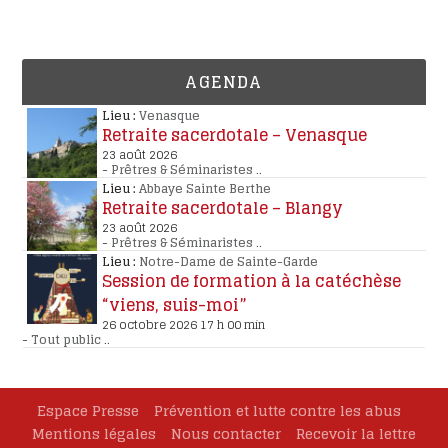
AGENDA
Lieu :
Venasque
Retraite sacerdotale – Venasque
23 août 2026
-
Prêtres & Séminaristes
..
Lieu :
Abbaye Sainte Berthe
Retraite sacerdotale – Blangy
23 août 2026
-
Prêtres & Séminaristes
..
Lieu :
Notre-Dame de Sainte-Garde
Session de formation à la catéchèse
“viens, suis-moi”
26 octobre 2026 17 h 00 min
-
Tout public
..
Espace Presse
Prévention et lutte contre les abus
Mentions légales
Nous contacter
Recevoir la lettre