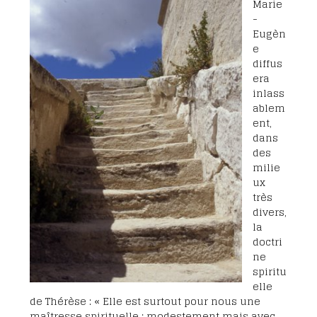
Marie
-
Eugèn
e
diffus
era
inlass
ablem
ent,
dans
des
milie
ux
très
divers,
la
doctri
ne
spiritu
elle
de Thérèse : « Elle est surtout pour nous une
maîtresse spirituelle : modestement mais avec