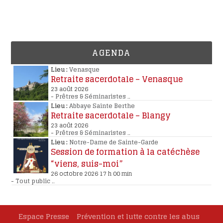
AGENDA
Lieu :
Venasque
Retraite sacerdotale – Venasque
23 août 2026
-
Prêtres & Séminaristes
..
Lieu :
Abbaye Sainte Berthe
Retraite sacerdotale – Blangy
23 août 2026
-
Prêtres & Séminaristes
..
Lieu :
Notre-Dame de Sainte-Garde
Session de formation à la catéchèse
“viens, suis-moi”
26 octobre 2026 17 h 00 min
-
Tout public
..
Espace Presse
Prévention et lutte contre les abus