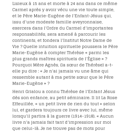
Lisieux à 15 ans et morte à 24 ans dans ce même
Carmel après y avoir vécu une vie toute simple,
et le Père Marie-Eugène de l’Enfant-Jésus qui,
issu d’une modeste famille aveyronnaise,
exercera dans l’Ordre du Carmel d’importantes
responsabilités, sera amené à parcourir les
continents, et fondera l’Institut Notre Dame de
Vie ? Quelle intuition spirituelle poussera le Père
Marie-Eugène à compter Thérèse « parmi les
plus grands maîtres spirituels de l’Église » ?
Pourquoi Mère Agnès, (la sœur de Thérèse) a-t-
elle pu dire : « Je n’ai jamais vu une âme qui
ressemble autant à ma petite sœur que le Père
Marie-Eugène » ?
Henri Grialou a connu Thérèse de l’Enfant Jésus
dès son enfance, au petit séminaire. Il lit La Rose
Effeuillée, « un petit livre de rien du tout » selon
lui, et gardera toujours ce livre avec lui, même
lorsqu’il partira à la guerre (1914-1918). « Aucun
livre n’a jamais fait tant d’impression sur moi
que celui-là. Je ne trouve pas de mots pour