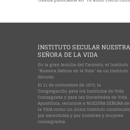
INSTITUTO SECULAR NUESTR
SEÑORA DE LA VIDA
En la gran familia del Carmelo, el Instituto
“Nuestra Señora de la Vida” es un Instituto
Secular.
El 21 de noviembre de 1973, la
Congregación para los Institutos de Vida
Consagrada y para las Sociedades de Vida
Apostólica, reconoce a NUESTRA SEÑORA de
la VIDA como un único Instituto constituid
por sacerdotes y por hombres y mujeres
consagrados.