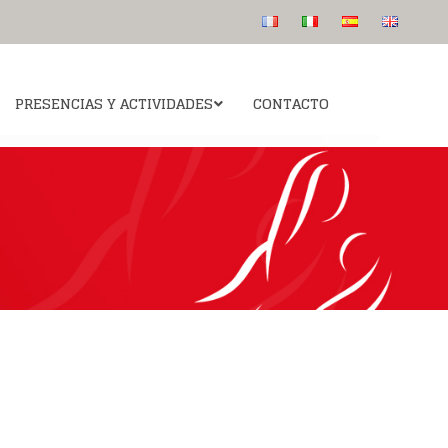
PRESENCIAS Y ACTIVIDADES
CONTACTO
Colegio San Luis de los Franceses
 canonización
Para saber más
Publicaciones
Catequesis: Ven y Sígueme “Viens suis moi”
s etapas
La intuición del fundador
Audios
s
 intercesión del
Algunos rostros
Beato
Preguntas más frecuentes
informativas
esús