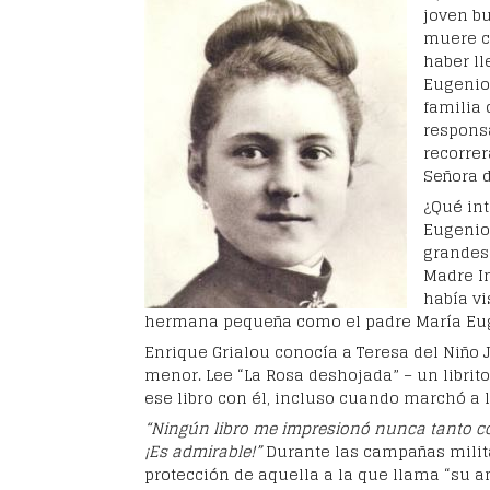
joven b
muere c
haber ll
Eugenio
familia 
responsa
recorrer
Señora d
¿Qué int
Eugenio
grandes 
Madre In
había vi
hermana pequeña como el padre María Eu
Enrique Grialou conocía a Teresa del Niño 
menor. Lee “La Rosa deshojada” – un librit
ese libro con él, incluso cuando marchó a l
“Ningún libro me impresionó nunca tanto co
¡Es admirable!”
Durante las campañas milit
protección de aquella a la que llama “su a