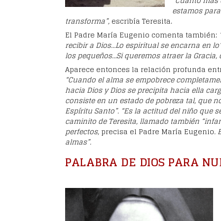
“Cuanto más d
estamos para
transforma”,
escribía Teresita.
El Padre María Eugenio comenta también:
recibir a Dios…Lo espiritual se encarna en l
los pequeños…Si queremos atraer la Gracia,
Aparece entonces la relación profunda entr
“Cuando el alma se empobrece completame
hacia Dios y Dios se precipita hacia ella ca
consiste en un estado de pobreza tal, que n
Espíritu Santo”. “Es la actitud del niño que 
caminito de Teresita, llamado también “infan
perfectos,
precisa el Padre María Eugenio
. 
almas”.
PALABRA DE DIOS PARA NU