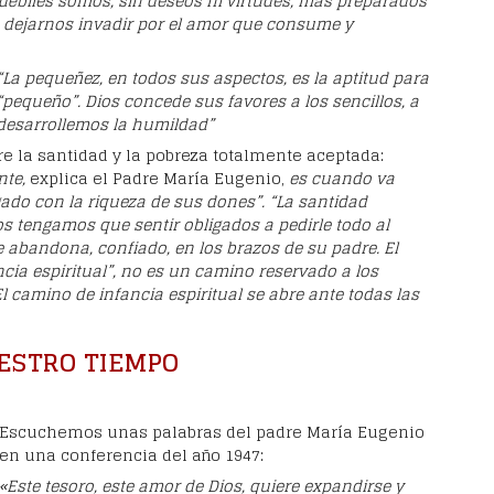
ébiles somos, sin deseos ni virtudes, más preparados
 dejarnos invadir por el amor que consume y
“La pequeñez, en todos sus aspectos, es la aptitud para
o“pequeño”. Dios concede sus favores a los sencillos, a
 desarrollemos la humildad”
e la santidad y la pobreza totalmente aceptada:
nte,
explica el Padre María Eugenio,
es cuando va
rgado con la riqueza de sus dones”. “La santidad
os tengamos que sentir obligados a pedirle todo al
se abandona, confiado, en los brazos de su padre. El
cia espiritual”, no es un camino reservado a los
El camino de infancia espiritual se abre ante todas las
ESTRO TIEMPO
Escuchemos unas palabras del padre María Eugenio
en una conferencia del año 1947:
«Este tesoro, este amor de Dios, quiere expandirse y