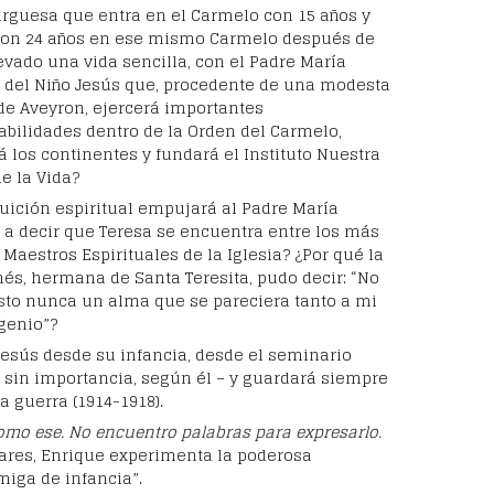
urguesa que entra en el Carmelo con 15 años y
on 24 años en ese mismo Carmelo después de
evado una vida sencilla, con el Padre María
 del Niño Jesús que, procedente de una modesta
de Aveyron, ejercerá importantes
bilidades dentro de la Orden del Carmelo,
á los continentes y fundará el Instituto Nuestra
e la Vida?
uición espiritual empujará al Padre María
 a decir que Teresa se encuentra entre los más
Maestros Espirituales de la Iglesia? ¿Por qué la
és, hermana de Santa Teresita, pudo decir: “No
sto nunca un alma que se pareciera tanto a mi
genio”?
Jesús desde su infancia, desde el seminario
o sin importancia, según él – y guardará siempre
a guerra (1914-1918).
mo ese. No encuentro palabras para expresarlo.
ares, Enrique experimenta la poderosa
miga de infancia”.