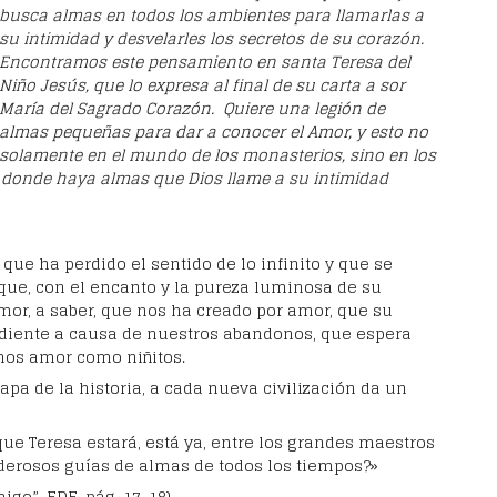
busca almas en todos los ambientes para llamarlas a
su intimidad y desvelarles los secretos de su corazón.
Encontramos este pensamiento en santa Teresa del
Niño Jesús, que lo expresa al final de su carta a sor
María del Sagrado Corazón. Quiere una legión de
almas pequeñas para dar a conocer el Amor, y esto no
solamente en el mundo de los monasterios, sino en los
te donde haya almas que Dios llame a su intimidad
 que ha perdido el sentido de lo infinito y que se
 que, con el encanto y la pureza luminosa de su
amor, a saber, que nos ha creado por amor, que su
diente a causa de nuestros abandonos, que espera
os amor como niñitos.
tapa de la historia, a cada nueva civilización da un
 que Teresa estará, está ya, entre los grandes maestros
poderosos guías de almas de todos los tiempos?»
go”, EDE, pág. 17-18)