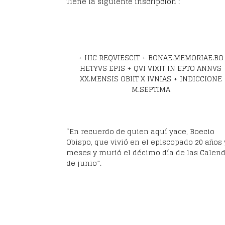
Tiene la siguiente inscripción :
+ HIC REQVIESCIT + BONAE.MEMORIAE.BO
HETYVS EPIS + QVI VIXIT IN EPTO ANNVS
XX.MENSIS OBIIT X IVNIAS + INDICCIONE
M.SEPTIMA
“En recuerdo de quien aquí yace, Boecio
Obispo, que vivió en el episcopado 20 años 
meses y murió el décimo día de las Calen
de junio”.