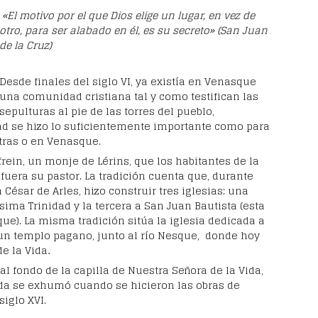
«El motivo por el que Dios elige un lugar, en vez de
otro, para ser alabado en él, es su secreto»
(San Juan
de la Cruz)
Desde finales del siglo VI, ya existía en Venasque
una comunidad cristiana tal y como testifican las
sepulturas al pie de las torres del pueblo,
d se hizo lo suficientemente importante como para
tras o en Venasque.
frein, un monje de Lérins, que los habitantes de la
uera su pastor. La tradición cuenta que, durante
ésar de Arles, hizo construir tres iglesias:
una
ísima Trinidad y la tercera a San Juan Bautista (esta
que). La misma tradición sitúa la iglesia dedicada a
un templo pagano, junto al río Nesque, donde hoy
e la Vida
.
al fondo de la capilla de Nuestra Señora de la Vida,
pida se exhumó cuando se hicieron las obras de
siglo XVI.