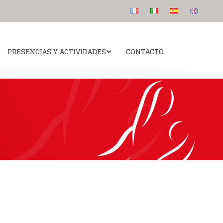
PRESENCIAS Y ACTIVIDADES
CONTACTO
Colegio San Luis de los Franceses
 canonización
Para saber más
Publicaciones
Catequesis: Ven y Sígueme “Viens suis moi”
s etapas
La intuición del fundador
Audios
s
 intercesión del
Algunos rostros
Beato
Preguntas más frecuentes
informativas
esús