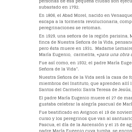
personas de esa pequeña ciudad son ejecu
subastado en 1792.
En 1806, el Abad Morel, nacido en Venasque
escapa a la tormenta revolucionaria, compr
peregrinaciones se retoman.
En 1929, una señora de la región parisina,
finca de Nuestra Señora de la Vida, pensand
pero ésta muere en 1931. Madame Lemaire 
María Eugenio,
carmelita, «
para una obra 
Fue así como, en 1932, el padre María Eug
Señora de la Vida”.
Nuestra Señora de la Vida será la casa de 
miembros del Instituto, que aprenden allí 
Santos del Carmelo: Santa Teresa de Jesús, 
El padre María Eugenio muere el 27 de marz
gustaba celebrar la alegría pascual de Marí
Fue beatificado en Avignon el 19 de novie
curso y los peregrinos que van al santuario 
Pascua, el día de la Ascensión y el 15 de a
padre María Eugenio cuya tumba, se encontr