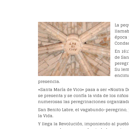
La peq
llamab
época 
Condad
En 161
de San
peregr
Su lem
encima
presencia.
«Santa María de Vico» pasa a ser «Nostra D
se presenta y se confía la vida de los niño
numerosas las peregrinaciones organizadas
San Benito Labre, el vagabundo-peregrino,
la Vida.
Y llega la Revolución, imponiendo al pueb