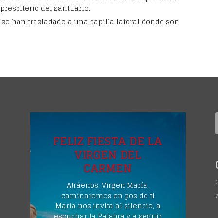
presbiterio del santuario.
 se han trasladado a una capilla lateral donde son
A
FELIZ FIESTA DE LA
VIRGEN DEL
CARMEN
Atráenos, Virgen María,
caminaremos en pos de ti
María nos invita al silencio, a
escuchar la Palabra y a seguir