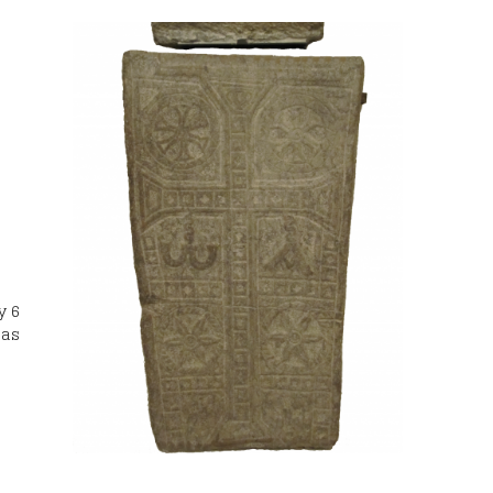
y 6
das