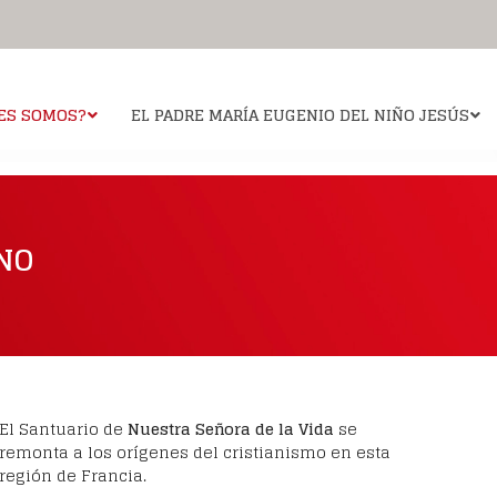
ES SOMOS?
EL PADRE MARÍA EUGENIO DEL NIÑO JESÚS
je
ario de Notre Dame de Vie
Quiero ver a Dios
Espiritualidad
Causa de
oración?
n santuario mariano
La obra
El profeta Elías
La
NO
monio
resencia de la Virgen
Los temas
Santa Teresa de Jesú
Oración por
esita
Rezar ante el relicario
Para ayudar a su lectura
San Juan de la Cruz
Hojas 
scritura
Santa Teresa del Niño J
El Santuario de
Nuestra Señora de la Vida
se
remonta a los orígenes del cristianismo en esta
región de Francia.