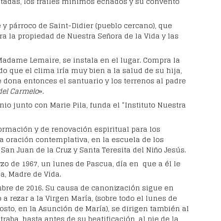
tadas, los frailes mínimos echados y su convento
 y párroco de Saint-Didier (pueblo cercano), que
a la propiedad de Nuestra Señora de la Vida y las
 Madame Lemaire, se instala en el lugar. Compra la
o que el clima iría muy bien a la salud de su hija,
dona entonces el santuario y los terrenos al
padre
del Carmelo
».
enio junto con
Marie Pila
, funda el “Instituto Nuestra
formación y de renovación espiritual para los
la oración contemplativa, en la escuela de los
San Juan de la Cruz y Santa Teresita del Niño Jesús.
o de 1967, un lunes de Pascua, día en que a él le
a, Madre de Vida.
mbre de 2016. Su causa de canonización sigue en
a rezar a la Virgen María, (sobre todo el lunes de
gosto, en la Asunción de María), se dirigen también al
aba, hasta antes de su beatificación, al pie de la