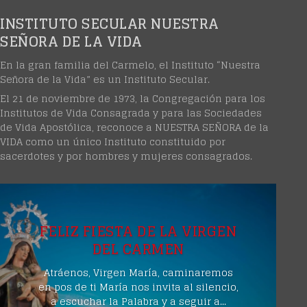
INSTITUTO SECULAR NUESTRA
SEÑORA DE LA VIDA
En la gran familia del Carmelo, el Instituto “Nuestra
Señora de la Vida” es un Instituto Secular.
El 21 de noviembre de 1973, la Congregación para los
Institutos de Vida Consagrada y para las Sociedades
de Vida Apostólica, reconoce a NUESTRA SEÑORA de la
VIDA como un único Instituto constituido por
sacerdotes y por hombres y mujeres consagrados.
FELIZ FIESTA DE LA VIRGEN
DEL CARMEN
Atráenos, Virgen María, caminaremos
en pos de ti María nos invita al silencio,
a escuchar la Palabra y a seguir a...