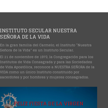
INSTITUTO SECULAR NUESTRA
SEÑORA DE LA VIDA
En la gran familia del Carmelo, el Instituto “Nuestra
Señora de la Vida” es un Instituto Secular.
El 21 de noviembre de 1973, la Congregación para los
Institutos de Vida Consagrada y para las Sociedades
de Vida Apostólica, reconoce a NUESTRA SEÑORA de la
VIDA como un único Instituto constituido por
sacerdotes y por hombres y mujeres consagrados.
FELIZ FIESTA DE LA VIRGEN