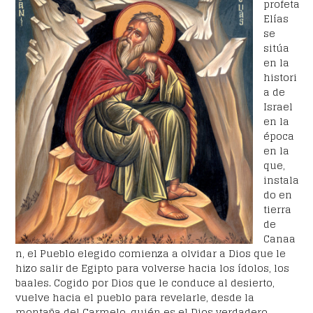
profeta
Elías
se
sitúa
en la
histori
a de
Israel
en la
época
en la
que,
instala
do en
tierra
de
Canaa
n, el Pueblo elegido comienza a olvidar a Dios que le
hizo salir de Egipto para volverse hacia los ídolos, los
baales. Cogido por Dios que le conduce al desierto,
vuelve hacia el pueblo para revelarle, desde la
montaña del Carmelo, quién es el Dios verdadero.