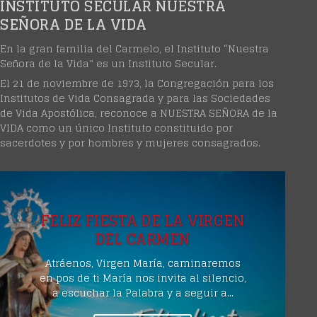
INSTITUTO SECULAR NUESTRA
SEÑORA DE LA VIDA
En la gran familia del Carmelo, el Instituto “Nuestra
Señora de la Vida” es un Instituto Secular.
El 21 de noviembre de 1973, la Congregación para los
Institutos de Vida Consagrada y para las Sociedades
de Vida Apostólica, reconoce a NUESTRA SEÑORA de la
VIDA como un único Instituto constituido por
sacerdotes y por hombres y mujeres consagrados.
FELIZ FIESTA DE LA VIRGEN
DEL CARMEN
Atráenos, Virgen María, caminaremos
en pos de ti María nos invita al silencio,
a escuchar la Palabra y a seguir a...