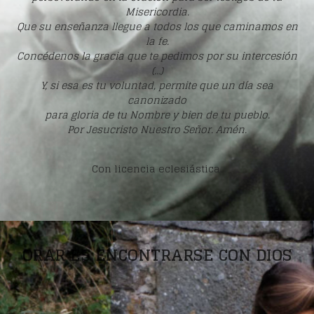
Misericordia.
Que su enseñanza llegue a todos los que caminamos en
la fe.
Concédenos la gracia que te pedimos por su intercesión
(…)
Y, si esa es tu voluntad, permite que un día sea
canonizado
para gloria de tu Nombre y bien de tu pueblo.
Por Jesucristo Nuestro Señor. Amén.
Con licencia eclesiástica.
ORAR ES ENCONTRARSE CON DIOS