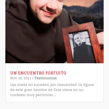
1
Ver en Facebook
UN ENCUENTRO FORTUITO
Nov 16, 2021
|
Testimonios
Las cosas no suceden por casualidad. La figura
de este gran hombre de Dios viene en un
contexto muy particular....