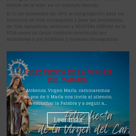
Señora de la Vida” es un Instituto Secular.
El 21 de noviembre de 1973, la Congregación para los
Institutos de Vida Consagrada y para las Sociedades
de Vida Apostólica, reconoce a NUESTRA SEÑORA de la
VIDA como un único Instituto constituido por
sacerdotes y por hombres y mujeres consagrados.
FELIZ FIESTA DE LA VIRGEN
DEL CARMEN
Atráenos, Virgen María, caminaremos
en pos de ti María nos invita al silencio,
a escuchar la Palabra y a seguir a...
Leer más