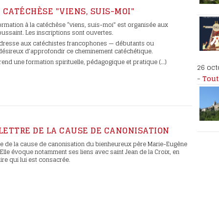
oignages
 CATÉCHÈSE "VIENS, SUIS-MOI"
eux Marie-
rmation à la catéchèse “viens, suis-moi” est organisée aux
ussaint. Les inscriptions sont ouvertes.
adresse aux catéchistes francophones — débutants ou
ésireux d’approfondir ce cheminement catéchétique.
ause
end une formation spirituelle, pédagogique et pratique (…)
26 oct
cès de
-
Tout
LETTRE DE LA CAUSE DE CANONISATION
tre de la cause de canonisation du bienheureux père Marie-Eugène
. Elle évoque notamment ses liens avec saint Jean de la Croix, en
ire qui lui est consacrée.