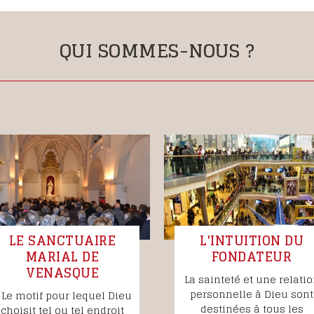
QUI SOMMES-NOUS ?
LE SANCTUAIRE
L'INTUITION DU
MARIAL DE
FONDATEUR
VENASQUE
La sainteté et une relati
personnelle à Dieu sont
 Le motif pour lequel Dieu
destinées à tous les
choisit tel ou tel endroit