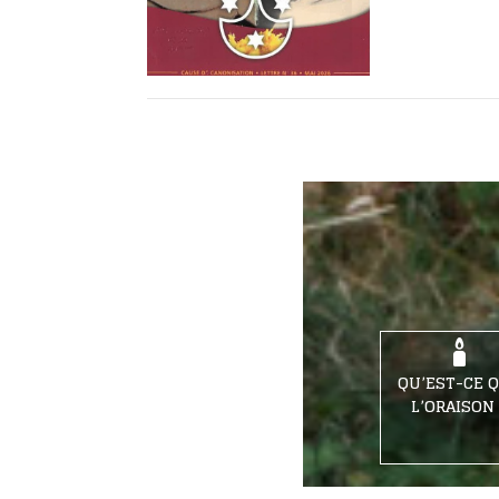
QU’EST-CE 
L’ORAISON