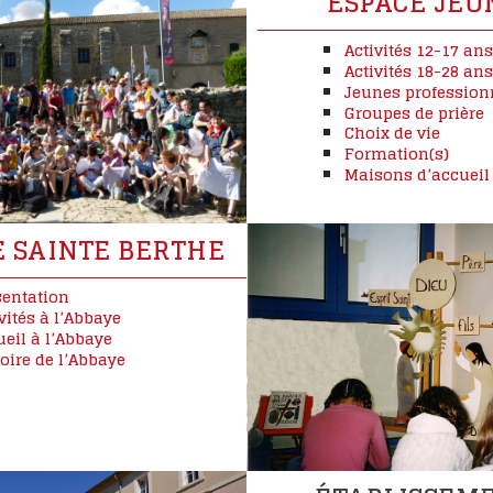
ESPACE JEU
Activités 12-17 an
Activités 18-28 an
Jeunes profession
Groupes de prière
Choix de vie
Formation(s)
Maisons d’accueil
 SAINTE BERTHE
sentation
vités à l’Abbaye
ueil à l’Abbaye
oire de l’Abbaye