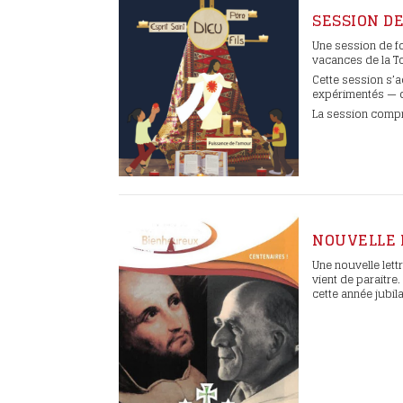
Intentions et tém
SESSION DE
Fêter le bienheur
Une session de fo
Eugène
vacances de la To
Emissions TV
Cette session s’
expérimentés — d
Les lettres de la C
La session compr
Les étapes du pro
canonisation
NOUVELLE 
Une nouvelle let
vient de paraitre
cette année jubila