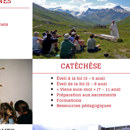
NES
s
s
nels
CATÉCHÈSE
Éveil à la foi (3 – 5 ans)
Éveil de la foi (5 – 6 ans)
« Viens suis-moi » (7 – 11 ans)
Préparation aux sacrements
Formations
Ressources pédagogiques