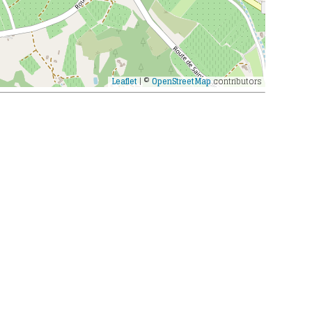
Leaflet
| ©
OpenStreetMap
contributors