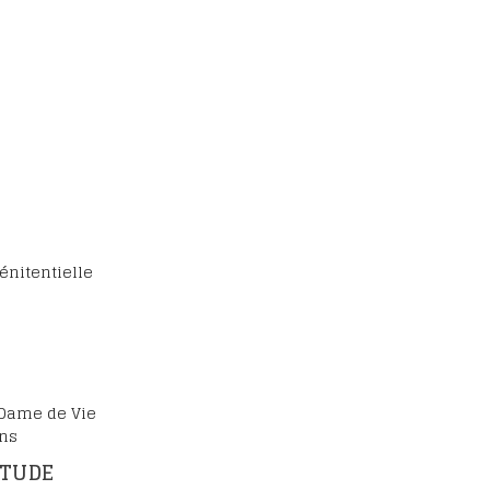
énitentielle
 Dame de Vie
ons
ITUDE