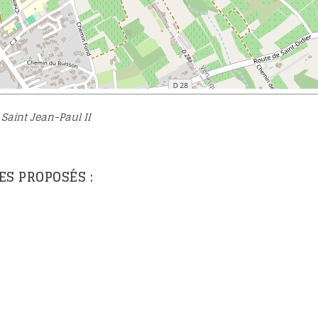
oignages
eux Marie-
ause
cès de
 Saint Jean-Paul II
S PROPOSÉS :