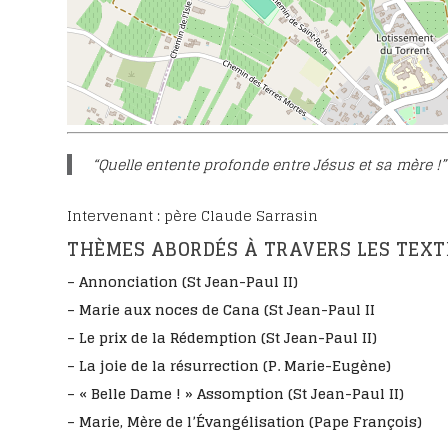
Intentions et tém
Fêter le bienheur
Eugène
Emissions TV
Les lettres de la C
Les étapes du pro
canonisation
“Quelle entente profonde entre Jésus et sa mère !”
Intervenant : père Claude Sarrasin
THÈMES ABORDÉS À TRAVERS LES TEXTE
– Annonciation (St Jean-Paul II)
– Marie aux noces de Cana (St Jean-Paul II
– Le prix de la Rédemption (St Jean-Paul II)
– La joie de la résurrection (P. Marie-Eugène)
– « Belle Dame ! » Assomption (St Jean-Paul II)
– Marie, Mère de l’Évangélisation (Pape François)