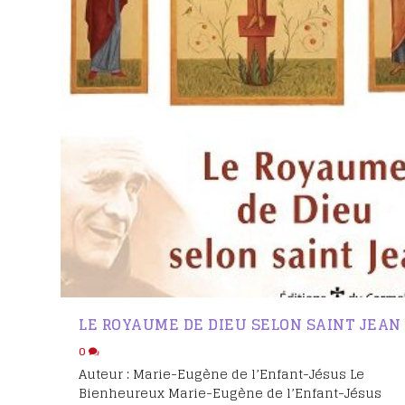
Intentions et tém
Fêter le bienheur
Eugène
Emissions TV
Les lettres de la C
Les étapes du pro
canonisation
LE ROYAUME DE DIEU SELON SAINT JEAN
0
Auteur : Marie-Eugène de l’Enfant-Jésus Le
Bienheureux Marie-Eugène de l’Enfant-Jésus