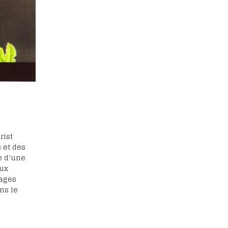
rist
 et des
te d’une
eux
mages
ans le