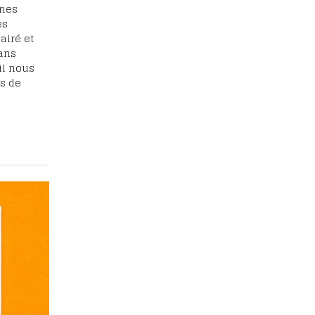
ines
es
airé et
ans
il nous
s de