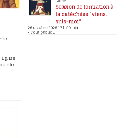
Garde
Session de formation à
la catéchèse “viens,
suis-moi”
26 octobre 2026 17 h 00 min
-
Tout public
..
pour
,
’Église
résente