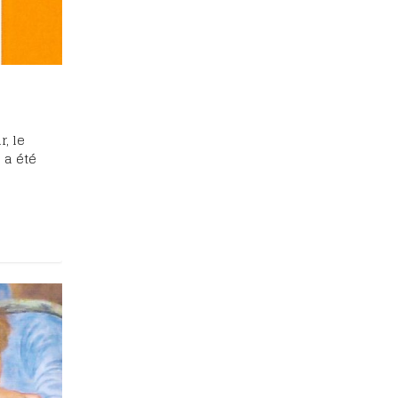
, le
 a été