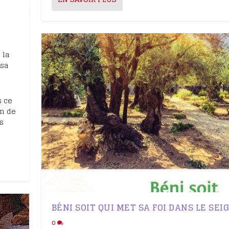
 la
 sa
s ce
un de
s
BÉNI SOIT QUI MET SA FOI DANS LE SE
0