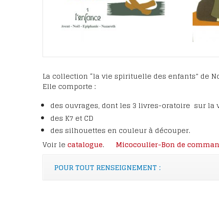
Intentions et tém
Fêter le bienheur
Eugène
Emissions TV
Les lettres de la C
Les étapes du pro
La collection “la vie spirituelle des enfants” de 
canonisation
Elle comporte :
des ouvrages, dont les 3 livres-oratoire sur la 
des K7 et CD
des silhouettes en couleur à découper.
Voir le
catalogue
.
Micocoulier-Bon de command
POUR TOUT RENSEIGNEMENT :