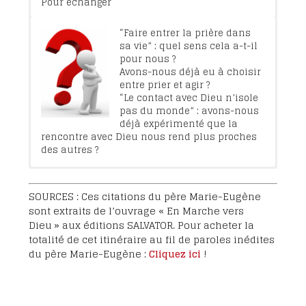
Pour échanger
Jésus s’offre : “Me voici, mon
Dans la BIBLE : Marc 1, 35-39 ;
“Faire entrer la prière dans
Dieu, je viens pour faire ta
Marc 3, 13-15 ; Luc 10, 38-42.
sa vie” : quel sens cela a-t-il
volonté” (Hb 10,7).
Prière et activité : Je veux voir
pour nous ?
Il le redit silencieusement
Dieu, Éditions du Carmel, p.
Avons-nous déjà eu à choisir
avec tout son être.
379-382.
entre prier et agir ?
Le saint, unifié par l’amour : Je veux voir Dieu,
Il sent le besoin de le redire
“Le contact avec Dieu n’isole
longuement ; de faire cette offrande, ce don
Éditions du Carmel, p. 1028-1053.
pas du monde” : avons-nous
de lui-même encore une fois, cette prière,
déjà expérimenté que la
parce que c’est l’acte important de sa vie.
rencontre avec Dieu nous rend plus proches
Voilà toute la vie de Notre-Seigneur : une vie
des autres ?
intérieure profonde d’offrande et de prière.
Ô Jésus, faites-nous comprendre comment
vous avez agi, comment vous avez prié,
comment vous avez souffert ; faites-nous
SOURCES : Ces citations du père Marie-Eugène
comprendre l’importance du témoignage et
sont extraits de l’ouvrage « En Marche vers
de la prière.
Dieu » aux éditions SALVATOR. Pour acheter la
totalité de cet itinéraire au fil de paroles inédites
du père Marie-Eugène :
Cliquez ici
!