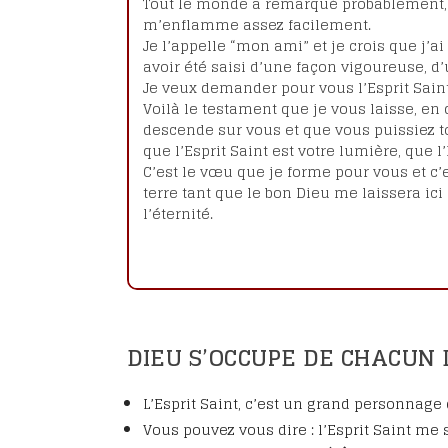
Tout le monde a remarqué probablement, q
Intentions et tém
m’enflamme assez facilement.
Fêter le bienheur
Je l’appelle “mon ami” et je crois que j’a
Eugène
avoir été saisi d’une façon vigoureuse, d
Emissions TV
Je veux demander pour vous l’Esprit Saint
Voilà le testament que je vous laisse, en
Les lettres de la C
descende sur vous et que vous puissiez tous
Les étapes du pro
que l’Esprit Saint est votre lumière, que l’
canonisation
C’est le vœu que je forme pour vous et c’e
terre tant que le bon Dieu me laissera ic
l’éternité.
DIEU S’OCCUPE DE CHACUN
L’Esprit Saint, c’est un grand personnag
Vous pouvez vous dire : l’Esprit Saint me s