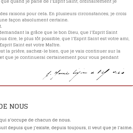
ue quand je parle de l’Esprit Saint, ordinairement je
oignages
eux Marie-
i des raisons pour cela. En plusieurs circonstances, je crois
’une façon absolument certaine.
.
 demandant la grâce que le bon Dieu, que l’Esprit Saint
ause
 dire, le plus tôt possible, que l’Esprit Saint est votre ami,
cès de
Esprit Saint est votre Maître.
st la prière, sachez-le bien, que je vais continuer sur la
i et que je continuerai certainement pour vous pendant
 DE NOUS
e qui s’occupe de chacun de nous.
uit depuis que j’existe, depuis toujours, il veut que je l’aime.