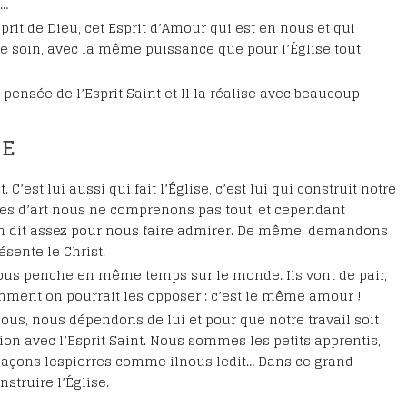
s…
Esprit de Dieu, cet Esprit d’Amour qui est en nous et qui
e soin, avec la même puissance que pour l’Église tout
pensée de l’Esprit Saint et Il la réalise avec beaucoup
SE
 C’est lui aussi qui fait l’Église, c’est lui qui construit notre
res d’art nous ne comprenons pas tout, et cependant
 en dit assez pour nous faire admirer. De même, demandons
ésente le Christ.
et nous penche en même temps sur le monde. Ils vont de pair,
ment on pourrait les opposer : c’est le même amour !
. Nous, nous dépendons de lui et pour que notre travail soit
ration avec l’Esprit Saint. Nous sommes les petits apprentis,
 plaçons lespierres comme ilnous ledit… Dans ce grand
struire l’Église.