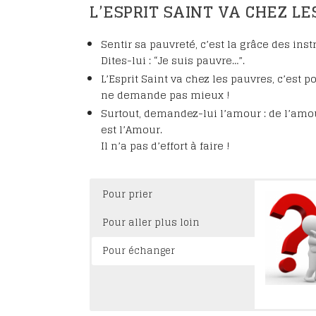
L’ESPRIT SAINT VA CHEZ L
Sentir sa pauvreté, c’est la grâce des ins
Dites-lui : “Je suis pauvre…”.
L’Esprit Saint va chez les pauvres, c’est po
ne demande pas mieux !
Surtout, demandez-lui l’amour : de l’amour
est l’Amour.
Il n’a pas d’effort à faire !
Pour prier
Pour aller plus loin
Pour échanger
Carmel, p.
Il est imm
L’Esprit S
déborde…
Éditions N
Toutes nos
que rien 