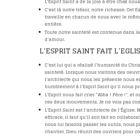
L’Esprit Saint a de la joie à être chez nou
C’est là notre trésor, notre richesse. Cet 
travaille en chacun de nous avec le mêm
entière.
Toute notre sainteté est contenue dans la 
d’amour.
L’ESPRIT SAINT FAIT L’EGLI
C’est lui qui a réalisé l’humanité du Christ.
sainteté. Lorsque nous visitons des oeuv
l’architecte qui nous les présente nous
humblement à l’Esprit Saint qu’il nous pr
L’Esprit nous fait crier “Abba ! Père !”, 
ces deux mouvements. Je ne vois pas com
L’Esprit Saint est l’architecte de l’Église
efficace, il faut qu’il soit fait en collabo
nous lui faisons passer les outils, nous
chantier, Dieu réunit des ouvriers pour con