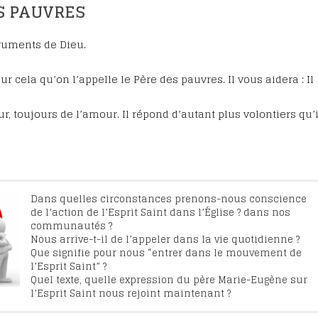
ES PAUVRES
truments de Dieu.
ur cela qu’on l’appelle le Père des pauvres. Il vous aidera : Il
, toujours de l’amour. Il répond d’autant plus volontiers qu’i
Quand on veut recevoir un enseignement de l’Esprit
Dans la BIBLE : Sagesse 7, 22-8 ; 1 Jean 3, 5-8 ; Actes des
Dans quelles circonstances prenons-nous conscience
Saint, il faut se mettre dans l’atmosphère où Dieu
apôtres 2, 1-13 ; Romains 8, 14.
de l’action de l’Esprit Saint dans l’Église ? dans nos
parle : dans le silence.
Qui est l’Esprit Saint : Au souffle de l’Esprit, prière et
communautés ?
Qu’il soit un océan calme ou qu’il vienne en tempête,
action. Éditions du Carmel, p. 254-277.
Nous arrive-t-il de l’appeler dans la vie quotidienne ?
vous le prendrez comme il se présentera.
L’Esprit Saint agit : Je veux voir Dieu, Éditions du
Que signifie pour nous “entrer dans le mouvement de
 1007-1016.
Vous vous réjouirez en lui.
l’Esprit Saint” ?
ense… infini… il nous remplit, il nous prend, il nous
aint nous aide : Prier 15 jours avec le père Marie-Eugène,
Quel texte, quelle expression du père Marie-Eugène sur
ouvelle Cité, p. 59-65.
l’Esprit Saint nous rejoint maintenant ?
 prières doivent être animées, soutenues par cette certitude
ne nous manquera puisque le Père nous aime,