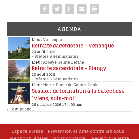
AGENDA
Lieu :
Venasque
Retraite sacerdotale – Venasque
23 août 2026
-
Prêtres & Séminaristes
..
Lieu :
Abbaye Sainte Berthe
Retraite sacerdotale – Blangy
23 août 2026
-
Prêtres & Séminaristes
..
Lieu :
Notre-Dame de Sainte-Garde
Session de formation à la catéchèse
“viens, suis-moi”
26 octobre 2026 17 h 00 min
-
Tout public
..
Espace Presse
Prévention et lutte contre les abus
Mentions légales
Nous contacter
Recevoir la lettre