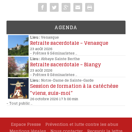
AGENDA
Lieu :
Venasque
Retraite sacerdotale – Venasque
23 août 2026
-
Prêtres & Séminaristes
..
Lieu :
Abbaye Sainte Berthe
Retraite sacerdotale – Blangy
23 août 2026
-
Prêtres & Séminaristes
..
Lieu :
Notre-Dame de Sainte-Garde
Session de formation à la catéchèse
“viens, suis-moi”
26 octobre 2026 17 h 00 min
-
Tout public
..
Espace Presse
Prévention et lutte contre les abus
Mentions légales
Nous contacter
Recevoir la lettre