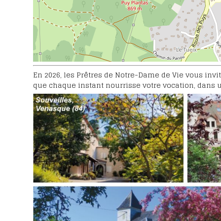
Intentions et tém
Fêter le bienheur
Eugène
Emissions TV
Les lettres de la C
Les étapes du pro
En 2026, les Prêtres de Notre-Dame de Vie vous invit
canonisation
que chaque instant nourrisse votre vocation, dans 