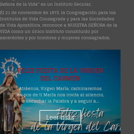
Señora de la Vida” es un Instituto Secular.
El 21 de noviembre de 1973, la Congregación para los
Institutos de Vida Consagrada y para las Sociedades
de Vida Apostólica, reconoce a NUESTRA SEÑORA de la
VIDA como un único Instituto constituido por
sacerdotes y por hombres y mujeres consagrados.
FELIZ FIESTA DE LA VIRGEN
DEL CARMEN
Atráenos, Virgen María, caminaremos
en pos de ti María nos invita al silencio,
a escuchar la Palabra y a seguir a...
Leer más