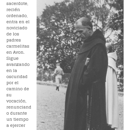
sacerdote,
recién
ordenado,
entra en el
noviciado
de los
padres
carmelitas
en Avon.
Sigue
avanzando
en la
oscuridad
por el
camino de
su
vocación,
renunciand
o durante
un tiempo
a ejercer