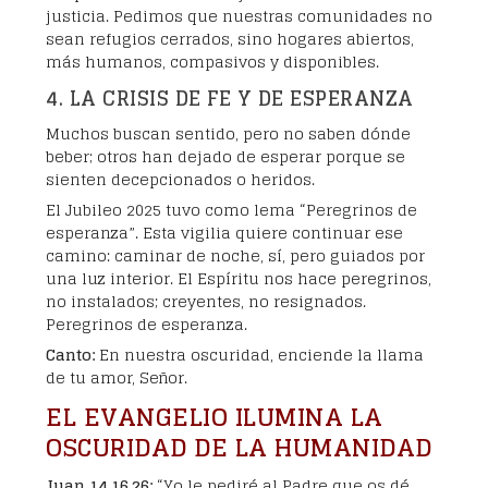
justicia. Pedimos que nuestras comunidades no
sean refugios cerrados, sino hogares abiertos,
más humanos, compasivos y disponibles.
4. LA CRISIS DE FE Y DE ESPERANZA
Muchos buscan sentido, pero no saben dónde
beber; otros han dejado de esperar porque se
sienten decepcionados o heridos.
El Jubileo 2025 tuvo como lema “Peregrinos de
esperanza”. Esta vigilia quiere continuar ese
camino: caminar de noche, sí, pero guiados por
una luz interior. El Espíritu nos hace peregrinos,
no instalados; creyentes, no resignados.
Peregrinos de esperanza.
Canto:
En nuestra oscuridad, enciende la llama
de tu amor, Señor.
EL EVANGELIO ILUMINA LA
OSCURIDAD DE LA HUMANIDAD
Juan 14,16.26:
“Yo le pediré al Padre que os dé