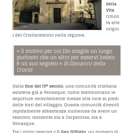
della
Vita
rimon
ta alle
origin
i del Cristianesimo nella regione.
« Il motivo per cui Dio sceglie un luogo
piuttosto che un altro per esservi lodato
è un suo segreto »
(S.Giovanni della
Croce)
Dalla
fine del IV° secolo
, una comunità cristiana
esisteva già a Venasque, come testimoniano le
sepolture recentemente messe alla luce ai piedi
delle torri del villaggio. Questa comunità diventò
rapidamente abbastanza numerosa da avere un
vescovo, residente sia a Carpentras, sia a
Venasque.
Tra i primi vescovi c’è
San Siffrein
, un monaco di