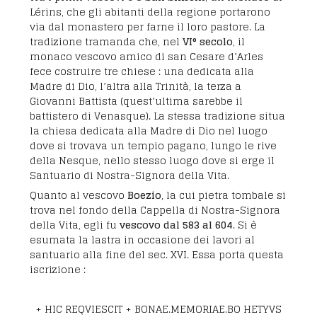
Lérins, che gli abitanti della regione portarono
via dal monastero per farne il loro pastore. La
tradizione tramanda che, nel
VI° secolo
, il
monaco vescovo amico di san Cesare d’Arles
fece costruire tre chiese : una dedicata alla
Madre di Dio, l’altra alla Trinità, la terza a
Giovanni Battista (quest’ultima sarebbe il
battistero di Venasque). La stessa tradizione situa
la chiesa dedicata alla Madre di Dio nel luogo
dove si trovava un tempio pagano, lungo le rive
della Nesque, nello stesso luogo dove si erge il
Santuario di Nostra-Signora della Vita.
Quanto al vescovo
Boezio
, la cui pietra tombale si
trova nel fondo della Cappella di Nostra-Signora
della Vita, egli fu
vescovo dal 583 al 604
. Si è
esumata la lastra in occasione dei lavori al
santuario alla fine del sec. XVI. Essa porta questa
iscrizione :
+ HIC REQVIESCIT + BONAE.MEMORIAE.BO HETYVS