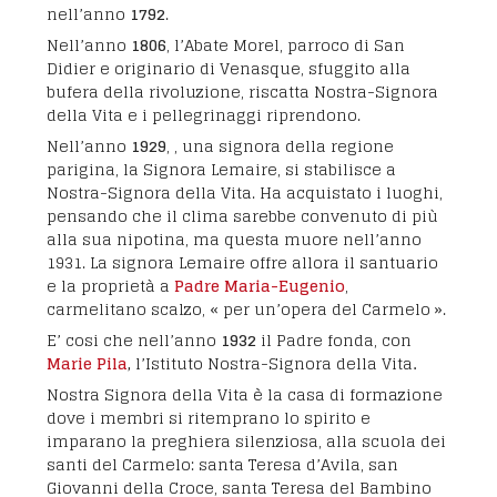
nell’anno
1792
.
Nell’anno
1806
, l’Abate Morel, parroco di San
Didier e originario di Venasque, sfuggito alla
bufera della rivoluzione, riscatta Nostra-Signora
della Vita e i pellegrinaggi riprendono.
Nell’anno
1929
, , una signora della regione
parigina, la Signora Lemaire, si stabilisce a
Nostra-Signora della Vita. Ha acquistato i luoghi,
pensando che il clima sarebbe convenuto di più
alla sua nipotina, ma questa muore nell’anno
1931. La signora Lemaire offre allora il santuario
e la proprietà a
Padre Maria-Eugenio
,
carmelitano scalzo, «
per un’opera del Carmelo
».
E’ cosi che nell’anno
1932
il Padre fonda, con
Marie Pila
,
l’Istituto Nostra-Signora della Vita
.
Nostra Signora della Vita è la casa di formazione
dove i membri si ritemprano lo spirito e
imparano la preghiera silenziosa, alla scuola dei
santi del Carmelo: santa Teresa d’Avila, san
Giovanni della Croce, santa Teresa del Bambino