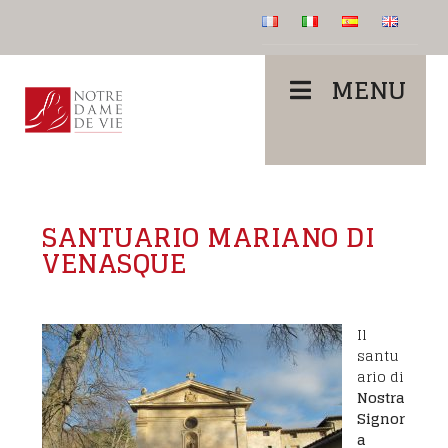
MENU
SANTUARIO MARIANO DI
VENASQUE
Il
santu
ario di
Nostra
Signor
a