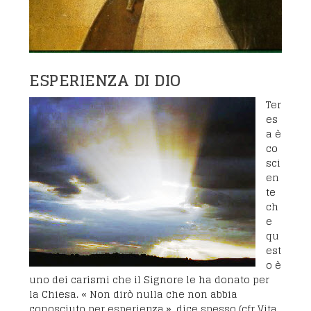
ESPERIENZA DI DIO
Ter
es
a è
co
sci
en
te
ch
e
qu
est
o è
uno dei carismi che il Signore le ha donato per
la Chiesa.
« Non dirò nulla che non abbia
conosciuto per esperienza »
, dice spesso (cfr Vita