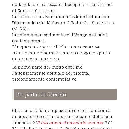
della vita del battezzato, discepolo-missionario
di Cristo nel mondo :
la chiamata a vivere una relazione intima con
Dio nel silenzio
, là dove « il Padre è nel segreto »
(Mt 6,6) ;
la chiamata a testimoniare il Vangelo ai suoi
contemporanei
.
E’ a questa sorgente biblica che occorreva
risalire per proporre al mondo d’oggi lo spirito
autentico del Carmelo.
La prima parte del motto esprime
l’atteggiamento abituale del profeta,
profondamente contemplativo.
Dio parla nel silenzio.
Che cos’é la contemplazione se non la ricerca
ansiosa di Dio e la scoperta riposante della sua
presenza ? (
Il tuo amore è cresciuto con me
, P.93).
E’ nella brezza leggera (1 Re 19,12) che il profeta