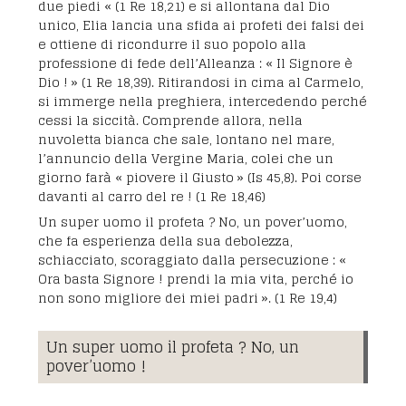
due piedi « (1 Re 18,21) e si allontana dal Dio
unico, Elia lancia una sfida ai profeti dei falsi dei
e ottiene di ricondurre il suo popolo alla
professione di fede dell’Alleanza : « Il Signore è
Dio ! » (1 Re 18,39). Ritirandosi in cima al Carmelo,
si immerge nella preghiera, intercedendo perché
cessi la siccità. Comprende allora, nella
nuvoletta bianca che sale, lontano nel mare,
l’annuncio della Vergine Maria, colei che un
giorno farà « piovere il Giusto » (Is 45,8). Poi corse
davanti al carro del re ! (1 Re 18,46)
Un super uomo il profeta ? No, un pover’uomo,
che fa esperienza della sua debolezza,
schiacciato, scoraggiato dalla persecuzione : «
Ora basta Signore ! prendi la mia vita, perché io
non sono migliore dei miei padri ». (1 Re 19,4)
Un super uomo il profeta ? No, un
pover’uomo !