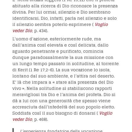
abituato alla ricerca di Dio riconosce la presenza
divina. Per lui ormai, silenzio e Dio sembrano
identificarsi. Dio, infatti, parla nel silenzio e solo
il silenzio sembra poterlo esprimere (
Voglio
veder Dio
, p. 434).
L’uomo d’azione, esteriormente rude, ma
dall’anima così elevata e così delicata, dallo
sguardo penetrante e purificato, comincia
dunque paradossalmente la sua missione con
un lungo tempo passato in solitudine, al torrente
di Kerit (1 Re 17,2-6). La sua vocazione lo isola,
lontano dal suo ambiente, e l’attira nel deserto.
E’ là che impara a « stare alla presenza del Dio
vivo ». Nella solitudine si stabiliscono rapporti
meravigliosi tra Dio e l’anima del profeta. Dio si
dà a lui con una generosità che spesso viene
accresciuta dall’infedeltà del suo popolo eletto.
Soddisfa così il suo bisogno di donarsi (
Voglio
veder Dio
, p. 468).
L’esperienza fondatrice della vocazione