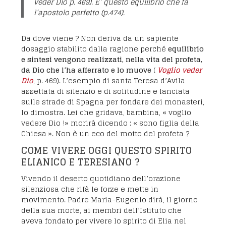
veder Dio p. 469). E’ questo equilibrio che fa
l’apostolo perfetto (p.474).
Da dove viene ? Non deriva da un sapiente
dosaggio stabilito dalla ragione perché
equilibrio
e sintesi vengono realizzati, nella vita del profeta,
da Dio che l’ha afferrato e lo muove
(
Voglio veder
Dio
, p. 469). L’esempio di santa Teresa d’Avila
assettata di silenzio e di solitudine e lanciata
sulle strade di Spagna per fondare dei monasteri,
lo dimostra. Lei che gridava, bambina, « voglio
vedere Dio !» morirà dicendo : « sono figlia della
Chiesa ». Non è un eco del motto del profeta ?
COME VIVERE OGGI QUESTO SPIRITO
ELIANICO E TERESIANO ?
Vivendo il deserto quotidiano dell’orazione
silenziosa che rifà le forze e mette in
movimento. Padre Maria-Eugenio dirà, il giorno
della sua morte, ai membri dell’Istituto che
aveva fondato per vivere lo spirito di Elia nel