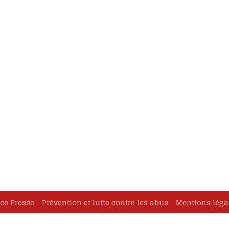
oignages
eux Marie-
ause
cès de
ce Presse
Prévention et lutte contre les abus
Mentions léga