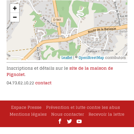
+
−
Leaflet
| ©
OpenStreetMap
contributors
Inscriptions et détails sur le
site de la maison de
Pignolet
.
04.73.62.10.22
contact
Espace Presse
Prévention et lutte contre les abus
Mentions légales
Nous contacter
Recevoir la lettre