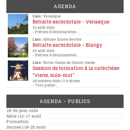
AGENDA
Lieu :
Venasque
Retraite sacerdotale – Venasque
23 août 2026
-
Prêtres & Séminaristes
..
Lieu :
Abbaye Sainte Berthe
Retraite sacerdotale – Blangy
23 août 2026
-
Prêtres & Séminaristes
..
Lieu :
Notre-Dame de Sainte-Garde
Session de formation à la catéchèse
“viens, suis-moi”
26 octobre 2026 17 h 00 min
-
Tout public
..
AGENDA – PUBLICS
18-35 year olds
Ados (12-17 ans)
Formation
Jeunes (18-25 ans)