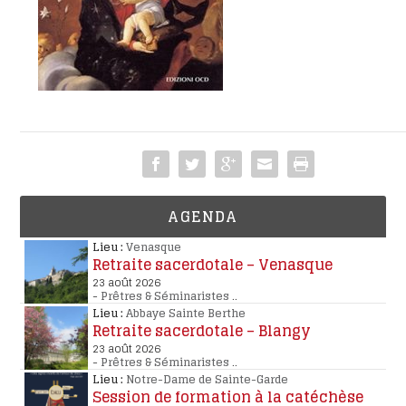
AGENDA
Lieu :
Venasque
Retraite sacerdotale – Venasque
23 août 2026
-
Prêtres & Séminaristes
..
Lieu :
Abbaye Sainte Berthe
Retraite sacerdotale – Blangy
23 août 2026
-
Prêtres & Séminaristes
..
Lieu :
Notre-Dame de Sainte-Garde
Session de formation à la catéchèse