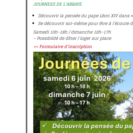
Intentions et tém
JOURNEES DE L’ABBAYE
Fêter le bienheur
Découvrir la pensée du pape Léon XIV dans « 
Eugène
Se découvrir soi-même pour être à l’écoute d
Emissions TV
Samedi 10h-18h / dimanche 10h-17h
Les lettres de la C
– Possibilité de dîner / loger sur place
Les étapes du pro
>> Formulaire d’inscription
canonisation