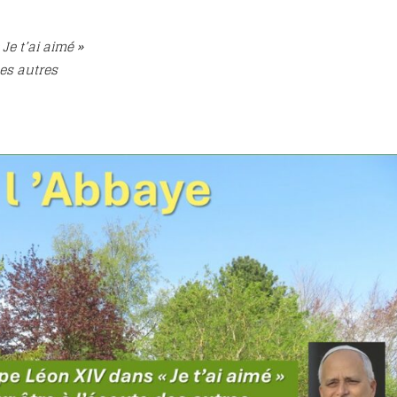
oignages
eux Marie-
Je t’ai aimé »
es autres
ause
cès de