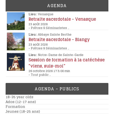
AGENDA
Lieu :
Venasque
Retraite sacerdotale – Venasque
23 août 2026
-
Prêtres & Séminaristes
..
Lieu :
Abbaye Sainte Berthe
Retraite sacerdotale – Blangy
23 août 2026
-
Prêtres & Séminaristes
..
Lieu :
Notre-Dame de Sainte-Garde
Session de formation à la catéchèse
“viens, suis-moi”
26 octobre 2026 17 h 00 min
-
Tout public
..
AGENDA – PUBLICS
18-35 year olds
Ados (12-17 ans)
Formation
Jeunes (18-25 ans)