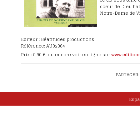
Intentions et tém
coeur de Dieu bat
Fêter le bienheur
Notre-Dame de Vi
Eugène
Emissions TV
Les lettres de la C
Editeur : Béatitudes productions
Les étapes du pro
Référence: AU02364
canonisation
Prix : 9,90 €, ou encore voir en ligne sur
www.editions
PARTAGER:
Espa