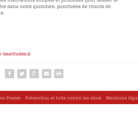
oignages
tre dans notre quotidien, ponctuées de chants de
eux Marie-
e.
ause
cès de
-beatitudes.fr
ce Presse
Prévention et lutte contre les abus
Mentions léga