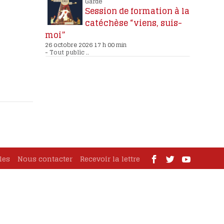
Garde
Session de formation à la
catéchèse “viens, suis-
moi”
26 octobre 2026 17 h 00 min
-
Tout public
..
les
Nous contacter
Recevoir la lettre