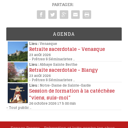
PARTAGER:
AGENDA
Lieu :
Venasque
Retraite sacerdotale – Venasque
23 août 2026
-
Prêtres & Séminaristes
..
Lieu :
Abbaye Sainte Berthe
Retraite sacerdotale – Blangy
23 août 2026
-
Prêtres & Séminaristes
..
Lieu :
Notre-Dame de Sainte-Garde
Session de formation à la catéchèse
“viens, suis-moi”
26 octobre 2026 17 h 00 min
-
Tout public
..
Espace Presse
Prévention et lutte contre les abus