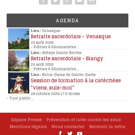
AGENDA
Lieu :
Venasque
Retraite sacerdotale – Venasque
23 août 2026
-
Prêtres & Séminaristes
..
Lieu :
Abbaye Sainte Berthe
Retraite sacerdotale – Blangy
23 août 2026
-
Prêtres & Séminaristes
..
Lieu :
Notre-Dame de Sainte-Garde
Session de formation à la catéchèse
“viens, suis-moi”
26 octobre 2026 17 h 00 min
-
Tout public
..
Espace Presse
Prévention et lutte contre les abus
Mentions légales
Nous contacter
Recevoir la lettre