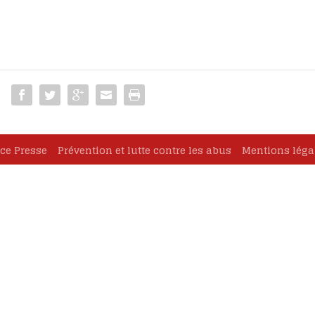
oignages
eux Marie-
ause
cès de
ce Presse
Prévention et lutte contre les abus
Mentions léga