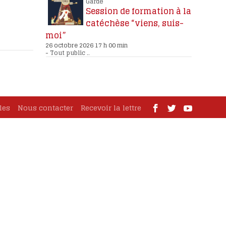
Garde
Session de formation à la
catéchèse “viens, suis-
moi”
26 octobre 2026 17 h 00 min
-
Tout public
..
les
Nous contacter
Recevoir la lettre