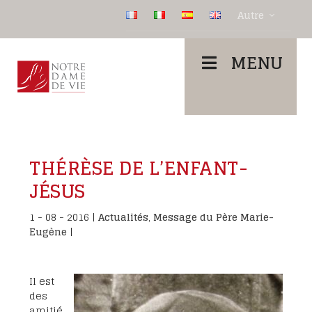
Autre
MENU
THÉRÈSE DE L’ENFANT-
JÉSUS
1 - 08 - 2016
|
Actualités
,
Message du Père Marie-
Eugène
|
Il est
des
amitié