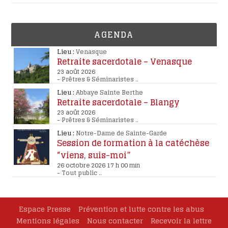
AGENDA
Lieu :
Venasque
Retraite sacerdotale – Venasque
23 août 2026
-
Prêtres & Séminaristes
..
Lieu :
Abbaye Sainte Berthe
Retraite sacerdotale – Blangy
23 août 2026
-
Prêtres & Séminaristes
..
Lieu :
Notre-Dame de Sainte-Garde
Session de formation à la catéchèse
“viens, suis-moi”
26 octobre 2026 17 h 00 min
-
Tout public
..
Espace Presse
Prévention et lutte contre les abus
Mentions légales
Nous contacter
Recevoir la lettre