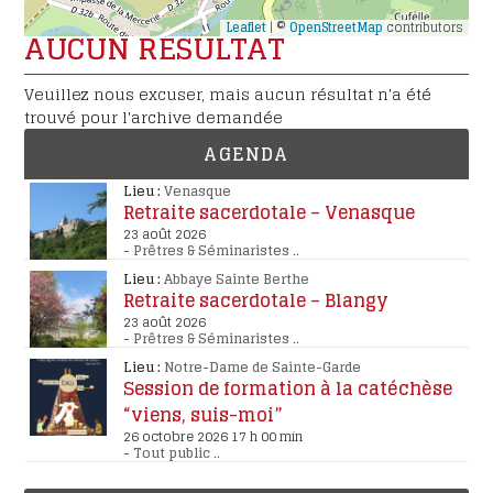
Leaflet
| ©
OpenStreetMap
contributors
AUCUN RÉSULTAT
Veuillez nous excuser, mais aucun résultat n'a été
trouvé pour l'archive demandée
AGENDA
Lieu :
Venasque
Retraite sacerdotale – Venasque
23 août 2026
-
Prêtres & Séminaristes
..
Lieu :
Abbaye Sainte Berthe
Retraite sacerdotale – Blangy
23 août 2026
-
Prêtres & Séminaristes
..
Lieu :
Notre-Dame de Sainte-Garde
Session de formation à la catéchèse
“viens, suis-moi”
26 octobre 2026 17 h 00 min
-
Tout public
..