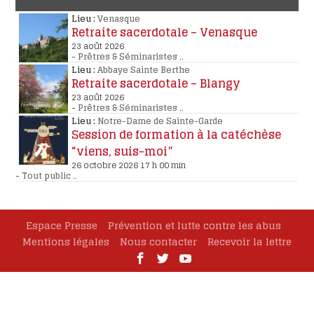
Lieu :
Venasque
Retraite sacerdotale – Venasque
23 août 2026
-
Prêtres & Séminaristes
..
Lieu :
Abbaye Sainte Berthe
Retraite sacerdotale – Blangy
23 août 2026
-
Prêtres & Séminaristes
..
Lieu :
Notre-Dame de Sainte-Garde
Session de formation à la catéchèse
“viens, suis-moi”
26 octobre 2026 17 h 00 min
-
Tout public
..
Espace Presse
Prévention et lutte contre les abus
Mentions légales
Nous contacter
Recevoir la lettre