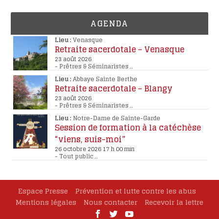
AGENDA
Lieu :
Venasque
Retraite sacerdotale – Venasque
23 août 2026
-
Prêtres & Séminaristes
..
Lieu :
Abbaye Sainte Berthe
Retraite sacerdotale – Blangy
23 août 2026
-
Prêtres & Séminaristes
..
Lieu :
Notre-Dame de Sainte-Garde
Session de formation à la catéchèse
“viens, suis-moi”
26 octobre 2026 17 h 00 min
-
Tout public
..
Espace Presse
Prévention et lutte contre les abus
Mentions légales
Nous contacter
Recevoir la lettre