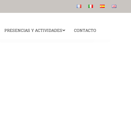
PRESENCIAS Y ACTIVIDADES
CONTACTO
Colegio San Luis de los Franceses
 canonización
Para saber más
Publicaciones
Catequesis: Ven y Sígueme “Viens suis moi”
s etapas
La intuición del fundador
Audios
s
 intercesión del
Algunos rostros
Beato
Preguntas más frecuentes
informativas
esús