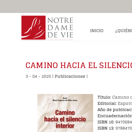
INICIO
¿QUIÉN
IS Nuestra Señora de la Vida
Su vida
Mensa
Santu
CAMINO HACIA EL SILENCI
Laicas consagradas
Biografía
¿Qué es la 
U
Laicos consagrados
Fotos
El testi
P
3 - 04 - 2020
|
Publicaciones
|
Sacerdotes
Santa Ter
Asociados y Matrimonios
La Sagrada E
¿Dónde estamos?
Título
: Camino d
Editorial
: Espir
Año de publicac
Encuadernació
ISBN
10
: 847068
ISBN
13
: 978847