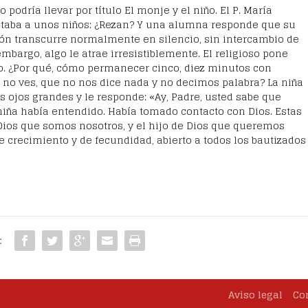
bro podría llevar por título El monje y el niño. El P. María
taba a unos niños: ¿Rezan? Y una alumna responde que su
ón transcurre normalmente en silencio, sin intercambio de
embargo, algo le atrae irresistiblemente. El religioso pone
. ¿Por qué, cómo permanecer cinco, diez minutos con
 no ves, que no nos dice nada y no decimos palabra? La niña
s ojos grandes y le responde: «Ay, Padre, usted sabe que
niña había entendido. Había tomado contacto con Dios. Estas
Dios que somos nosotros, y el hijo de Dios que queremos
e crecimiento y de fecundidad, abierto a todos los bautizados
:
Aviso legal
Co