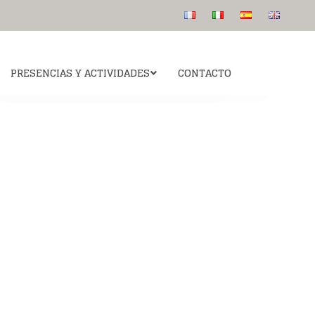
PRESENCIAS Y ACTIVIDADES
CONTACTO
Colegio San Luis de los Franceses
 canonización
Para saber más
Publicaciones
Catequesis: Ven y Sígueme “Viens suis moi”
s etapas
La intuición del fundador
Audios
s
 intercesión del
Algunos rostros
Beato
Preguntas más frecuentes
informativas
esús