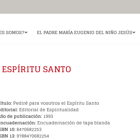
ES SOMOS?
EL PADRE MARÍA EUGENIO DEL NIÑO JESÚS
je
ario de Notre Dame de Vie
Quiero ver a Dios
Espiritualidad
Causa de
 ESPÍRITU SANTO
oración?
n santuario mariano
La obra
El profeta Elías
La
monio
resencia de la Virgen
Los temas
Santa Teresa de Jesú
Oración por
esita
Rezar ante el relicario
Para ayudar a su lectura
San Juan de la Cruz
Hojas 
scritura
Santa Teresa del Niño J
ítulo
: Pediré para vosotros el Espíritu Santo
ditorial
: Editorial de Espiritualidad
ño de publicación
: 1993
Encuadernación
: Encuadernación de tapa blanda
SBN 10
: 8470682253
SBN 13
: 9788470682254