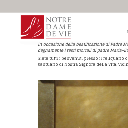
In occasione della beatificazione di Padre Ma
Istituto secolare 
La sua vita
Tutti siamo chiamati a diventare
degnamente i resti mortali di padre Maria-E
Signora della Vita
Tra i per
si tratta di consacrare la propria v
Sintesi biografica
Siete tutti i benvenuti presso il reliquario
Laici consacrati, 
santuario di Nostra Signora della Vita, vici
Donne laiche cons
Sacerdoti
Laici consacrati, uomi
Associati e famigl