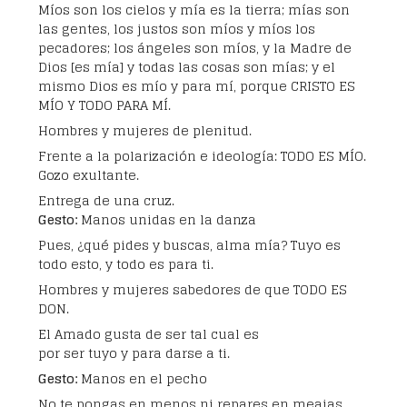
Míos son los cielos y mía es la tierra; mías son
las gentes, los justos son míos y míos los
pecadores; los ángeles son míos, y la Madre de
Dios [es mía] y todas las cosas son mías; y el
mismo Dios es mío y para mí, porque CRISTO ES
MÍO Y TODO PARA MÍ.
Hombres y mujeres de plenitud.
Frente a la polarización e ideología: TODO ES MÍO.
Gozo exultante.
Entrega de una cruz.
Gesto:
Manos unidas en la danza
Pues, ¿qué pides y buscas, alma mía? Tuyo es
todo esto, y todo es para ti.
Hombres y mujeres sabedores de que TODO ES
DON.
El Amado gusta de ser tal cual es
por ser tuyo y para darse a ti.
Gesto:
Manos en el pecho
No te pongas en menos ni repares en meajas