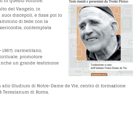
ti in questo volume.
olto del Vangelo, in
 suoi discepoli, e fissa poi lo
cammino di fede con la
isericordia, contemplata
1967), carmelitano,
spirituale, promotore
 anche un grande testimone
fia allo Studium di Notre-Dame de Vie, centro di formazione
ltà Teresianum di Roma.