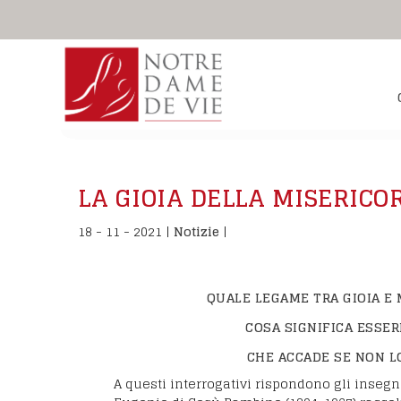
Istituto secolare 
La sua vita
Tutti siamo chiamati a diventare
Signora della Vita
Tra i per
si tratta di consacrare la propria v
Sintesi biografica
LA GIOIA DELLA MISERICO
Laici consacrati, 
Donne laiche cons
18 - 11 - 2021
|
Notizie
|
Sacerdoti
Laici consacrati, uomi
Associati e famigl
QUALE LEGAME TRA GIOIA E 
COSA SIGNIFICA ESSER
CHE ACCADE SE NON L
A questi interrogativi rispondono gli inseg