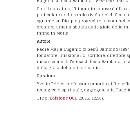
Eugenio di Gesù Bambino (1894-1967) raccol
Con il suo aiuto, l’itinerario muove dall’asc
particolare delle parole rivelatrici di Gesù ai
sguardo su Dio, per progredire ancora nel 
creatura umana abitata dalla gioia della m
infine in Maria.
Autore
Padre Maria Eugenio di Gesù Bambino (1894-
fondatore, missionario, scrittore, direttore 
instancabile di Teresa di Gesù Bambino, fu
della gioia della misericordia.
Curatore
Yvette Périco, professore emerito di filoso
teologica e spirituale, aggregato alla Faco
112 p.
Edizione OCD
(2015) 12,50€